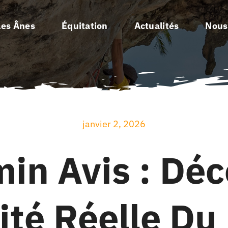
Les Ânes
Équitation
Actualités
Nous
janvier 2, 2026
in Avis : Dé
cité Réelle Du 