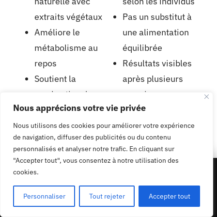
naturelle avec
selon les individus
extraits végétaux
Pas un substitut à
Améliore le
une alimentation
métabolisme au
équilibrée
repos
Résultats visibles
Soutient la
après plusieurs
combustion des
semaines
Nous apprécions votre vie privée
graisses la nuit
Peut nécessiter une
Facile à intégrer
activité physique
Nous utilisons des cookies pour améliorer votre expérience
de navigation, diffuser des publicités ou du contenu
dans la routine
pour optimiser
personnalisés et analyser notre trafic. En cliquant sur
Réduction de
Attention aux
"Accepter tout", vous consentez à notre utilisation des
50% de réduction - 1 acheté un offert
l’appétit et des
contre-indications
cookies.
appliquer le code
PROMO50
fringales
si problèmes de
Personnaliser
Tout rejeter
Accepter tout
Profiter de l'offre
nocturnes
santé