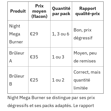
Prix
Quantité
Rapport
Produit
moyen
par pack
qualité-prix
(flacon)
Night
Bon, prix
Mega
€29
1, 3 ou 6
dégressif
Burner
Brûleur
Moyen, peu
€35
1 ou 3
A
de remises
Correct, mais
Brûleur
€25
1 ou 2
quantité
B
limitée
Night Mega Burner se distingue par ses prix
dégressifs et ses packs adaptés. Le rapport