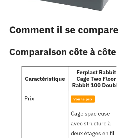
Comment il se compare
Comparaison côte à côte
Ferplast Rabbit
Ti
Caractéristique
Cage Two Floor
Pig
Rabbit 100 Double
Prix
Voir le prix
Voir 
Cage spacieuse
avec structure à
Cage
deux étages en fil