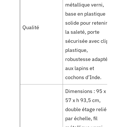
bois
métallique verni,
zone
base en plastique
bien
solide pour retenir
Qualité
ludi
la saleté, porte
extr
sécurisée avec clip
nett
plastique,
conç
robustesse adaptée
peti
aux lapins et
cochons d’Inde.
Dimensions : 95 x
Dime
57 x h 93,5 cm,
50 x
double étage relié
deux
par échelle, fil
ramp