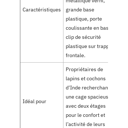
métallique verni,
dorm
Caractéristiques
grande base
toile
plastique, porte
dive
coulissante en bas,
plat
clip de sécurité
port
plastique sur trappe
verr
frontale.
Propriétaires de
Util
lapins et cochons
souh
d’Inde recherchant
mult
une cage spacieuse
peti
Idéal pour
avec deux étages
une 
pour le confort et
clai
l’activité de leurs
fonc