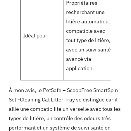
Propriétaires
Foye
recherchant une
souh
litière automatique
solu
compatible avec
et fa
Idéal pour
tout type de litière,
entr
avec un suivi santé
suiv
avancé via
cont
application.
fiabl
À mon avis, le
PetSafe – ScoopFree SmartSpin
Self-Cleaning Cat Litter Tray
se distingue car il
allie une compatibilité universelle avec tous les
types de litière, un contrôle des odeurs très
performant et un système de suivi santé en