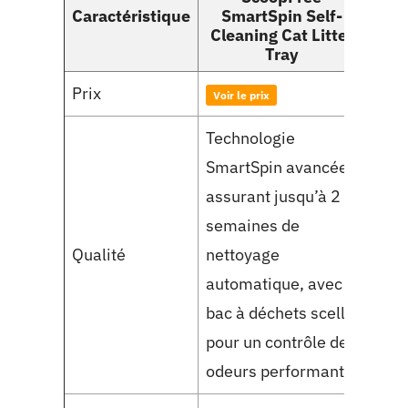
Caractéristique
SmartSpin Self-
Sm
Cleaning Cat Litter
C
Tray
Prix
Voir le prix
Voir 
Technologie
Conç
SmartSpin avancée
entr
assurant jusqu’à 2
avec
semaines de
auto
Qualité
nettoyage
déche
automatique, avec
scel
bac à déchets scellé
les 
pour un contrôle des
aux 
odeurs performant.
chat