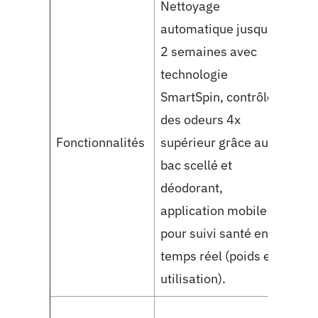
Nettoyage
automatique jusqu’à
Coll
2 semaines avec
auto
technologie
déche
SmartSpin, contrôle
odeu
des odeurs 4x
cont
Fonctionnalités
supérieur grâce au
opti
bac scellé et
appl
déodorant,
pann
application mobile
pour
pour suivi santé en
hygi
temps réel (poids et
à jo
utilisation).