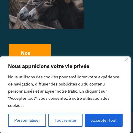
Nos
articles
Nous apprécions votre vie privée
Nous utilisons des cookies pour améliorer votre expérience
Découvrez en plus sur les Pyrénées, nous
de navigation, diffuser des publicités ou du contenu
personnalisés et analyser notre trafic. En cliquant sur
sommes une équipe de locaux qui vous
"Accepter tout", vous consentez à notre utilisation des
tiendrons au courant !
cookies.
Personnaliser
Tout rejeter
Accepter tout
Voir les avis, le prix, et le stock restant