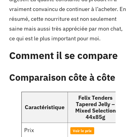
vraiment convaincu de continuer à l’acheter. En
résumé, cette nourriture est non seulement
saine mais aussi très appréciée par mon chat,
ce qui est le plus important pour moi.
Comment il se compare
Comparaison côte à côte
Felix Tenders
Pu
Tapered Jelly –
Caractéristique
T
Mixed Selection
A
44x85g
Prix
Voir le prix
Voir 