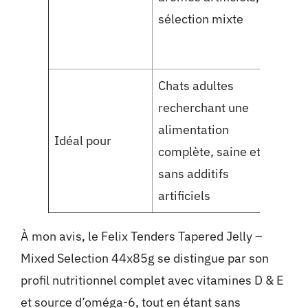
sélection mixte
irré
Chats adultes
Chat
recherchant une
appr
alimentation
Idéal pour
vari
complète, saine et
tend
sans additifs
mor
artificiels
À mon avis, le
Felix Tenders Tapered Jelly –
Mixed Selection 44x85g
se distingue par son
profil nutritionnel complet avec vitamines D & E
et source d’oméga-6, tout en étant sans