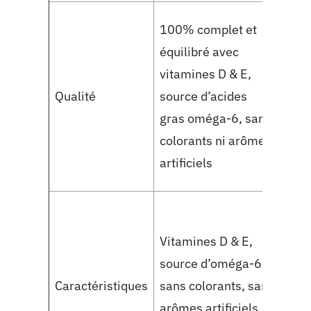
100
100% complet et
du c
équilibré avec
mor
vitamines D & E,
et s
Qualité
source d’acides
gelé
gras oméga-6, sans
spéc
colorants ni arômes
vita
artificiels
addi
Vitamines D & E,
7 va
source d’oméga-6,
savo
Caractéristiques
sans colorants, sans
mor
arômes artificiels,
en g