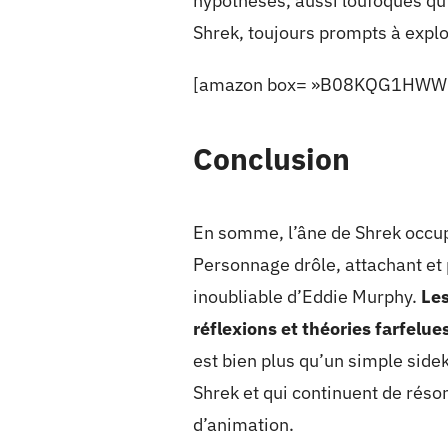
hypothèses, aussi loufoques qu’e
Shrek, toujours prompts à explo
[amazon box= »B08KQG1HWW 
Conclusion
En somme, l’âne de Shrek occup
Personnage drôle, attachant et 
inoubliable d’Eddie Murphy.
Les
réflexions et théories farfelue
est bien plus qu’un simple sideki
Shrek et qui continuent de réso
d’animation.