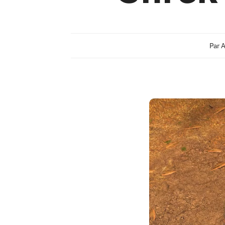
Par
A