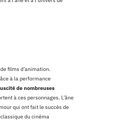
nt à l’âne et à l’univers de
de films d’animation.
grâce à la performance
suscité de nombreuses
portent à ces personnages. L’âne
umour qui ont fait le succès de
e classique du cinéma