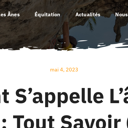
Les Ânes
Équitation
Actualités
Nous
mai 4, 2023
 S’appelle L’
: Tout Savoir