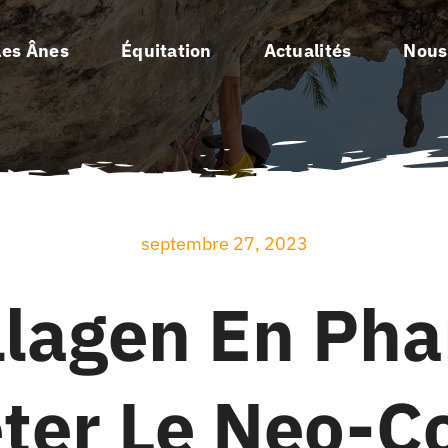
Les Ânes
Équitation
Actualités
Nous
septembre 27, 2023
lagen En Pha
ter Le Neo-Co