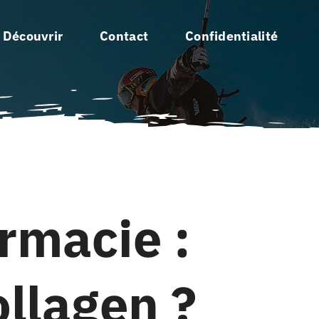
 Découvrir
Contact
Confidentialité
rmacie :
llagen ?