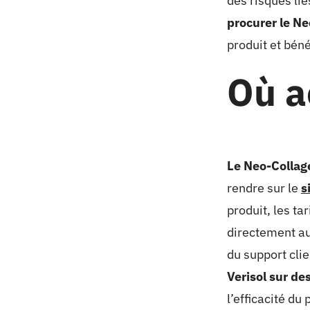
des risques lié
procurer le N
produit et béné
Où a
Le Neo-Collage
rendre sur le
s
produit, les ta
directement aup
du support cli
Verisol sur de
l’efficacité du 