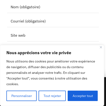
Enregistrez mon nom, mon adresse e-mail et
Nous apprécions votre vie privée
mon site web dans ce navigateur pour mon
Nous utilisons des cookies pour améliorer votre expérience
prochain commentaire.
de navigation, diffuser des publicités ou du contenu
personnalisés et analyser notre trafic. En cliquant sur
"Accepter tout", vous consentez à notre utilisation des
50% de réduction - 1 acheté un offert
cookies.
appliquer le code
PROMO50
Personnaliser
Tout rejeter
Accepter tout
Profiter de l'offre