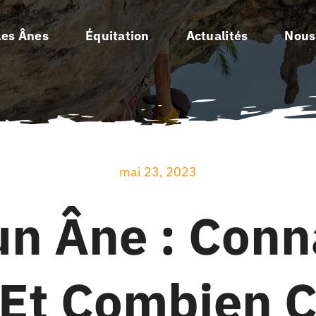
Les Ânes
Équitation
Actualités
Nous
mai 23, 2023
un Âne : Conn
Et Combien 